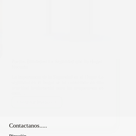
Puertas Blindadas: La Seguridad que Tu Hogar
Necesita
La Importancia de la Seguridad en el Hogar La
seguridad en el hogar se ha convertido en una
prioridad fundamental para los propietarios en
todo…
Continuar leyendo
Contactanos.....