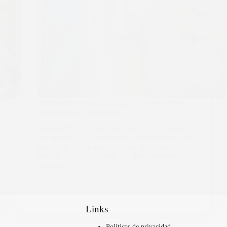
Sistemas de Ventanas Inteligentes: Innovación
para un Hogar Conectado
Introducción a los Sistemas de Ventanas
Inteligentes La evolución tecnológica ha
permeado prácticamente todos los aspectos de
nuestra vida cotidiana, y los sistemas de
ventanas…
Continuar leyendo
Links
Políticas de privacidad